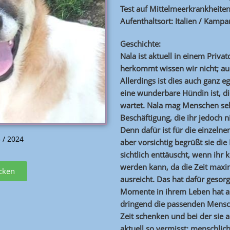
Test auf Mittelmeerkrankheite
Aufenthaltsort: Italien / Kampa
Geschichte:
Nala ist aktuell in einem Priva
herkommt wissen wir nicht; auch
Allerdings ist dies auch ganz e
eine wunderbare Hündin ist, d
wartet. Nala mag Menschen sehr
Beschäftigung, die ihr jedoch n
Denn dafür ist für die einzeln
5 / 2024
aber vorsichtig begrüßt sie die
sichtlich enttäuscht, wenn ihr
werden kann, da die Zeit maxim
icken
ausreicht. Das hat dafür gesor
Momente in ihrem Leben hat al
dringend die passenden Mensch
Zeit schenken und bei der sie a
aktuell so vermisst: menschli