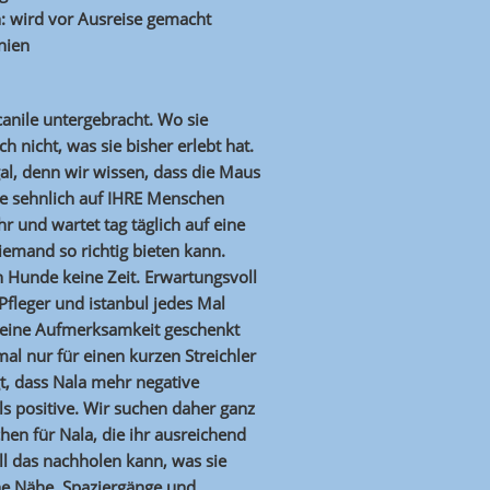
n: wird vor Ausreise gemacht
nien
tcanile untergebracht. Wo sie
 nicht, was sie bisher erlebt hat.
gal, denn wir wissen, dass die Maus
ie sehnlich auf IHRE Menschen
 und wartet tag täglich auf eine
iemand so richtig bieten kann.
en Hunde keine Zeit. Erwartungsvoll
 Pfleger und istanbul jedes Mal
 keine Aufmerksamkeit geschenkt
al nur für einen kurzen Streichler
gt, dass Nala mehr negative
s positive. Wir suchen daher ganz
en für Nala, die ihr ausreichend
ll das nachholen kann, was sie
che Nähe, Spaziergänge und