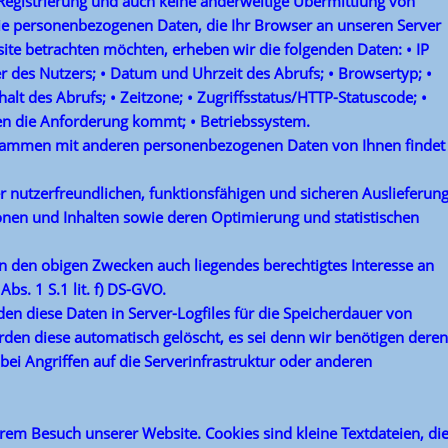
 Registrierung und auch keine anderweitige Übermittlung von
ie personenbezogenen Daten, die Ihr Browser an unseren Server
ite betrachten möchten, erheben wir die folgenden Daten: • IP
er des Nutzers; • Datum und Uhrzeit des Abrufs; • Browsertyp; •
alt des Abrufs; • Zeitzone; • Zugriffsstatus/HTTP-Statuscode; •
n die Anforderung kommt; • Betriebssystem.
usammen mit anderen personenbezogenen Daten von Ihnen findet
 nutzerfreundlichen, funktionsfähigen und sicheren Auslieferun
onen und Inhalten sowie deren Optimierung und statistischen
in den obigen Zwecken auch liegendes berechtigtes Interesse an
bs. 1 S.1 lit. f) DS-GVO.
en diese Daten in Server-Logfiles für die Speicherdauer von
rden diese automatisch gelöscht, es sei denn wir benötigen deren
i Angriffen auf die Serverinfrastruktur oder anderen
rem Besuch unserer Website. Cookies sind kleine Textdateien, di