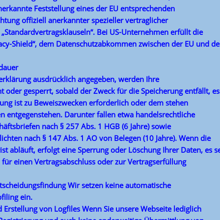
nerkannte Feststellung eines der EU entsprechenden
ung offiziell anerkannter spezieller vertraglicher
 „Standardvertragsklauseln“. Bei US-Unternehmen erfüllt die
ivacy-Shield“, dem Datenschutzabkommen zwischen der EU und d
dauer
zerklärung ausdrücklich angegeben, werden Ihre
oder gesperrt, sobald der Zweck für die Speicherung entfällt, es
ung ist zu Beweiszwecken erforderlich oder dem stehen
n entgegenstehen. Darunter fallen etwa handelsrechtliche
äftsbriefen nach § 257 Abs. 1 HGB (6 Jahre) sowie
ichten nach § 147 Abs. 1 AO von Belegen (10 Jahre). Wenn die
 abläuft, erfolgt eine Sperrung oder Löschung Ihrer Daten, es se
 für einen Vertragsabschluss oder zur Vertragserfüllung
ntscheidungsfindung Wir setzen keine automatische
iling ein.
 Erstellung von Logfiles Wenn Sie unsere Webseite lediglich