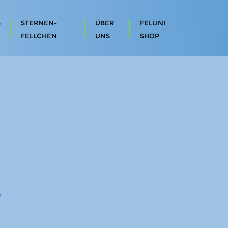
S
STERNEN-
ÜBER
FELLINI
FELLCHEN
UNS
SHOP