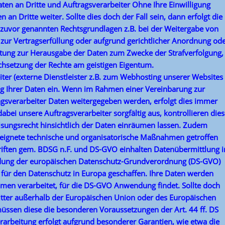
n an Dritte und Auftragsverarbeiter Ohne Ihre Einwilligung
 an Dritte weiter. Sollte dies doch der Fall sein, dann erfolgt die
 zuvor genannten Rechtsgrundlagen z.B. bei der Weitergabe von
zur Vertragserfüllung oder aufgrund gerichtlicher Anordnung od
htung zur Herausgabe der Daten zum Zwecke der Strafverfolgung,
hsetzung der Rechte am geistigen Eigentum.
ter (externe Dienstleister z.B. zum Webhosting unserer Websites
g Ihrer Daten ein. Wenn im Rahmen einer Vereinbarung zur
agsverarbeiter Daten weitergegeben werden, erfolgt dies immer
bei unsere Auftragsverarbeiter sorgfältig aus, kontrollieren dies
sungsrecht hinsichtlich der Daten einräumen lassen. Zudem
eeignete technische und organisatorische Maßnahmen getroffen
iften gem. BDSG n.F. und DS-GVO einhalten Datenübermittlung i
edung der europäischen Datenschutz-Grundverordnung (DS-GVO)
 für den Datenschutz in Europa geschaffen. Ihre Daten werden
en verarbeitet, für die DS-GVO Anwendung findet. Sollte doch
itter außerhalb der Europäischen Union oder des Europäischen
müssen diese die besonderen Voraussetzungen der Art. 44 ff. DS
erarbeitung erfolgt aufgrund besonderer Garantien, wie etwa die