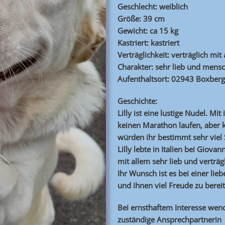
Geschlecht: weiblich
Größe: 39 cm
Gewicht: ca 15 kg
Kastriert: kastriert
Verträglichkeit: verträglich mit
Charakter: sehr lieb und men
Aufenthaltsort: 02943 Boxberg
Geschichte:
Lilly ist eine lustige Nudel. Mi
keinen Marathon laufen, aber 
würden ihr bestimmt sehr viel
Lilly lebte in Italien bei Giova
mit allem sehr lieb und verträgl
Ihr Wunsch ist es bei einer li
und ihnen viel Freude zu berei
Bei ernsthaftem Interesse wend
zuständige Ansprechpartnerin