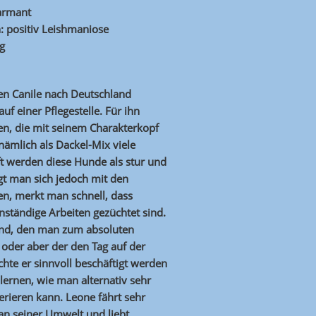
harmant
: positiv Leishmaniose
g
hen Canile nach Deutschland
 einer Pflegestelle. Für ihn
en, die mit seinem Charakterkopf
ämlich als Dackel-Mix viele
ft werden diese Hunde als stur und
gt man sich jedoch mit den
en, merkt man schnell, dass
ständige Arbeiten gezüchtet sind.
Hund, den man zum absoluten
der aber der den Tag auf der
hte er sinnvoll beschäftigt werden
lernen, wie man alternativ sehr
rieren kann. Leone fährt sehr
t an seiner Umwelt und liebt