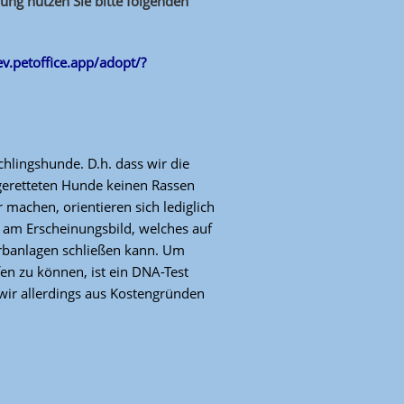
ung nutzen Sie bitte folgenden
-ev.petoffice.app/adopt/?
chlingshunde. D.h. dass wir die
geretteten Hunde keinen Rassen
 machen, orientieren sich lediglich
am Erscheinungsbild, welches auf
rbanlagen schließen kann. Um
fen zu können, ist ein DNA-Test
ir allerdings aus Kostengründen