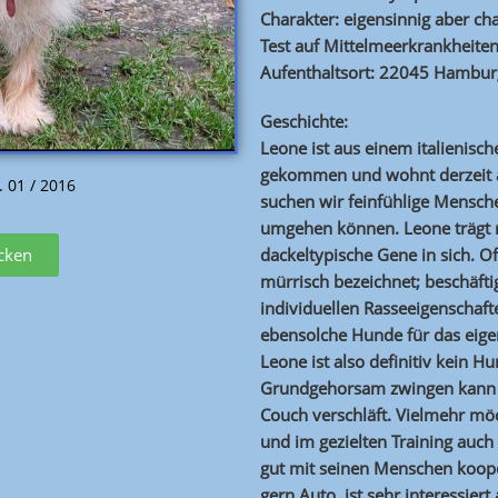
Charakter: eigensinnig aber c
Test auf Mittelmeerkrankheiten
Aufenthaltsort: 22045 Hambur
Geschichte:
Leone ist aus einem italienisc
gekommen und wohnt derzeit auf
. 01 / 2016
suchen wir feinfühlige Mensch
umgehen können. Leone trägt n
dackeltypische Gene in sich. O
icken
mürrisch bezeichnet; beschäfti
individuellen Rasseeigenschaft
ebensolche Hunde für das eigen
Leone ist also definitiv kein 
Grundgehorsam zwingen kann o
Couch verschläft. Vielmehr möc
und im gezielten Training auch 
gut mit seinen Menschen koope
gern Auto, ist sehr interessier