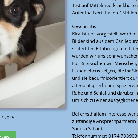
Test auf Mittelmeerkrankheite
Aufenthaltsort: Italien / Sizilien
Geschichte:
Kira ist uns vorgestellt worden 
Bilder sind aus dem Canilebüro
schlechten Erfahrungen mit de
würden wir uns sehr wünschen, 
Für Kira suchen wir Menschen, 
Hundelebens zeigen, die ihr S
und sie bedürfnisorientiert dur
altersentsprechende Spaziergä
Ruhe und Schlaf und darüber h
um sich zu einer ausgeglichen
Bei ernsthaftem Interesse wend
9 / 2025
zuständige Ansprechpartnerin
Sandra Schaub
Telefonnummer: 0174 798903
icken