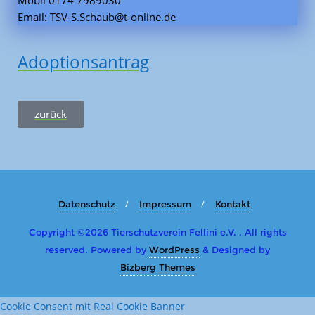
Email: TSV-S.Schaub@t-online.de
Adoptionsantrag
zurück
Datenschutz
Impressum
Kontakt
Copyright ©2026 Tierschutzverein Fellini e.V. . All rights
reserved.
Powered by
WordPress
&
Designed by
Bizberg Themes
Cookie Consent mit Real Cookie Banner