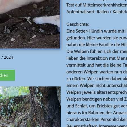
Test auf Mittelmeerkrankheiten
Aufenthaltsort: Italien / Kalabr
Geschichte:
Eine Setter-Hündin wurde mit 
gefunden. Hier wurden sie zun
nahm die kleine Familie die Hi
Die Welpen fühlen sich der me
5 / 2024
lieben die Interaktion mit Men
vermittelt und hat die kleine F
anderen Welpen warten nun da
icken
zu dürfen. Wir suchen daher ak
einem Welpen nicht unterschätz
Welpen jeweils altersentsprech
Welpen benötigen neben viel 
und Schlaf, um Erlebtes gut ve
hieraus im Rahmen der Anpass
charakterstarken Persönlichkei
Bei ernsthaftem Interesse wend