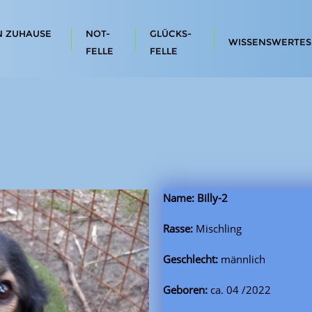
N ZUHAUSE
NOT-
GLÜCKS-
WISSENSWERTES
FELLE
FELLE
Name: Billy-2
Rasse:
Mischling
Geschlecht:
männlich
Geboren:
ca. 04 /2022