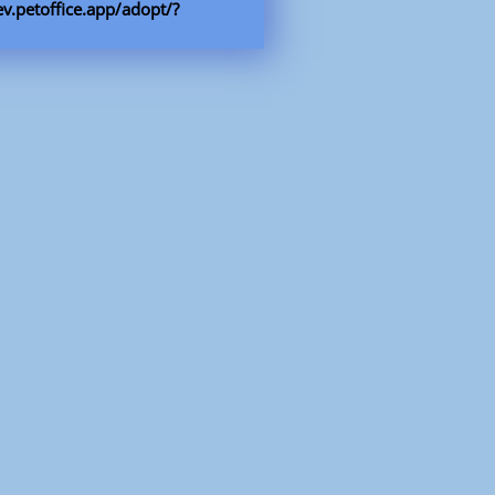
-ev.petoffice.app/adopt/?