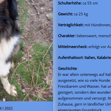
Schulterhöhe:
ca 55 cm
Gewicht:
ca 25 kg
Verträglichkeit:
mit Hündinnen
Charakter:
liebenswert, mens
Mittelmeercheck:
erfolgt vor A
Aufenthaltsort: Italien, Kalabri
Geschichte
:
Er war allein unterwegs auf Ita
ausgesetzt, wie so viele Hunde 
Fressbarem und Wasser, hat unse
gezögert, sondern den wunders
aufgenommen und versorgt. Nun 
Zuhause, gern in ländlicher 
04 / 2022
eingezäunten Grundstück.