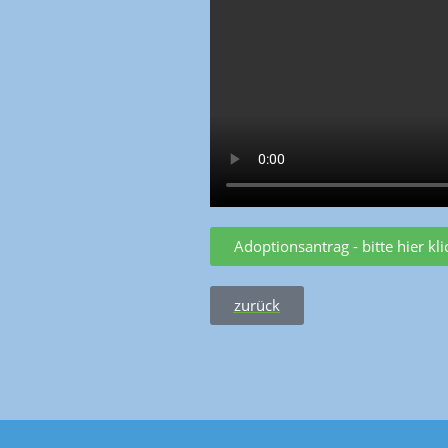
Adoptionsantrag - bitte hier kl
zurück