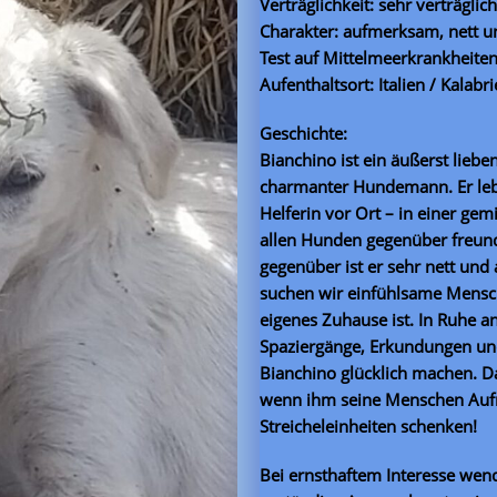
Verträglichkeit: sehr verträglich
Charakter: aufmerksam, nett u
Test auf Mittelmeerkrankheiten
Aufenthaltsort: Italien / Kalabr
Geschichte:
Bianchino ist ein äußerst liebe
charmanter Hundemann. Er lebt 
Helferin vor Ort – in einer ge
allen Hunden gegenüber freu
gegenüber ist er sehr nett und
suchen wir einfühlsame Mensch
eigenes Zuhause ist. In Ruhe 
Spaziergänge, Erkundungen un
Bianchino glücklich machen. Da
wenn ihm seine Menschen Au
Streicheleinheiten schenken!
Bei ernsthaftem Interesse wend