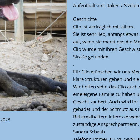
Aufenthaltsort: Italien / Sizilien
Geschichte:
Clio ist verträglich mit allem.
Sie ist sehr lieb, anfangs etwas
auf, wenn sie merkt das die Me
Clio wurde mit ihren Geschwist
Straße gefunden.
.
Für Clio wünschen wir uns Mens
klare Strukturen geben und sie
Wir hoffen sehr, das Clio auch e
eine eigene Familie zu haben un
Gesicht zaubert. Auch wird Ihr F
gebadet und der Schmutz aus i
Bei ernsthaftem Interesse wend
.2023
zuständige Ansprechpartnerin.
Sandra Schaub
Telefonnummer: 0174 798903